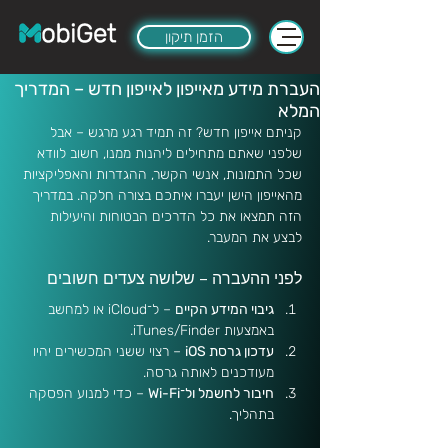
הזמן תיקון
העברת מידע מאייפון לאייפון חדש – המדריך
המלא
קניתם אייפון חדש? זה תמיד רגע מרגש – אבל 
שלפני שאתם מתחילים ליהנות ממנו, חשוב לוודא 
שכל התמונות, אנשי הקשר, ההגדרות והאפליקציות 
מהאייפון הישן יעברו איתכם בצורה חלקה. במדריך 
הזה תמצאו את כל הדרכים הבטוחות והיעילות 
לבצע את המעבר.
לפני ההעברה – שלושה צעדים חשובים
גיבוי המידע הקיים
 – ל־iCloud או למחשב 
באמצעות iTunes/Finder.
עדכון גרסת iOS
 – רצוי ששני המכשירים יהיו 
מעודכנים לאותה גרסה.
חיבור לחשמל ול־Wi-Fi
 – כדי למנוע הפסקה 
בתהליך.