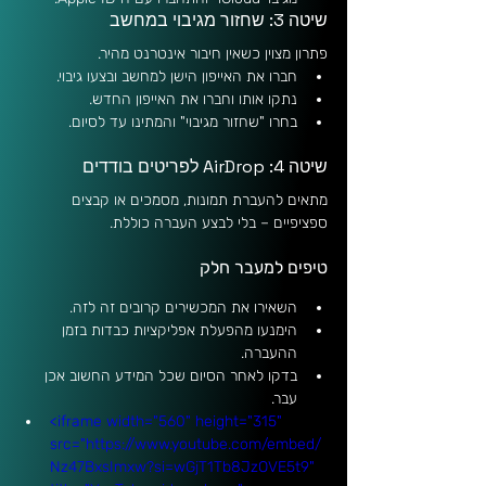
שיטה 3: שחזור מגיבוי במחשב
פתרון מצוין כשאין חיבור אינטרנט מהיר.
חברו את האייפון הישן למחשב ובצעו גיבוי.
נתקו אותו וחברו את האייפון החדש.
בחרו "שחזור מגיבוי" והמתינו עד לסיום.
שיטה 4: AirDrop לפריטים בודדים
מתאים להעברת תמונות, מסמכים או קבצים 
ספציפיים – בלי לבצע העברה כוללת.
טיפים למעבר חלק
השאירו את המכשירים קרובים זה לזה.
הימנעו מהפעלת אפליקציות כבדות בזמן 
ההעברה.
בדקו לאחר הסיום שכל המידע החשוב אכן 
עבר.
<iframe width="560" height="315" 
src="https://www.youtube.com/embed/
Nz47BxsImxw?si=wGjT1Tb8JzOVE5t9" 