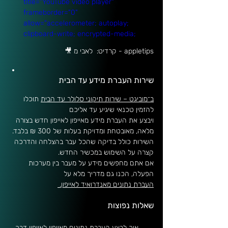
title="YouTube video player" 
frameborder="0" 
allow="accelerometer; autoplay; 
clipboard-write; encrypted-media; 
gyroscope; picture-in-picture; web-
🎥 קרדיט:  לאבי מ - appletips
share" referrerpolicy="strict-origin-
when-cross-origin" allowfullscreen>
</iframe>
שירות העברת מידע עד הבית
ב־מוביגט – שירות תיקוני סלולר עד הבית
 תוכלו 
להזמין טכנאי שיגיע עד אליכם 
ויבצע את העברת מידע מאייפון לאייפון חדש בצורה 
מלאה, מאובטחת ומדויקת בעלות של 300 ₪ בלבד. 
השירות כולל בדיקה שהכל עבר בהצלחה והדרכה 
קצרה על השימוש במכשיר החדש.
אם אתם מחפשים מידע על מעבר בין מערכות 
הפעלה, הכנו גם מדריך מלא על 
העברת נתונים מאנדרואיד לאייפון.
שאלות נפוצות
איך לבצע העברת נתונים מאייפון לאייפון דרך 