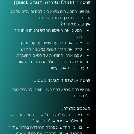
שיטה 1: התחלה מהירה (Quick Start)
אם שני המכשירים נמצאים לידכם ופועלים על iOS 
עדכני – זו הדרך המהירה ביותר.
איך עושים את זה?
הפעילו את האייפון החדש והניחו אותו ליד 
הישן.
אשרו את ההודעה שמופיעה על המסך.
סרקו את הקוד המוצג במכשיר החדש.
עקבו אחרי ההוראות עד לסיום ההעברה.
יתרונות
: הכל עובר – כולל הגדרות, סיסמאות, 
רקעים וסדר האפליקציות.
שיטה 2: שחזור מגיבוי iCloud
אם יש לכם גיבוי עדכני בענן, תוכלו להעביר הכל 
בלי כבלים.
השלבים בקצרה:
באייפון הישן: "הגדרות" → שם המשתמש → 
iCloud → גיבוי → "גבה כעת".
באייפון החדש: במהלך ההגדרה בחרו "שחזור 
מגיבוי iCloud" והתחברו עם ה־Apple ID.