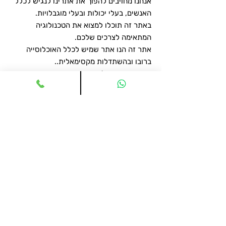
אנחנו מחויבים להפוך את אתרינו לנגיש לכלל
האנשים, בעלי יכולות ובעלי מוגבלויות.
באתר זה תוכלו למצוא את הטכנולוגיה
המתאימה לצרכים שלכם.
אתר זה הנו אתר שמיש לכלל האוכלוסייה
ברובו ובהשתדלות מקסימאלית..
ייתכן ותמצאו אלמנטים שאינם מונגשים כי טרם
הונגשו או שלא נמצאה טכנולוגיה מתאימה
ולצד זה אנו מבטיחים כי מתבצעים מרב
המאמצים לשפר ולהנגיש ברמה גבוהה ובלי
פשרות.
במידה ונתקלתם בקושי בגלישה באתר וצפייה
בתוכנו אנו מתנצלים ונשמח מאוד כי תפנו את
תשומת ליבנו לכך
על מנת לאפשר טיפול יעיל אנא הקפידו לכלול
תיאור מלא של פנייתכם
(כמו ציון הפעולה או דף התוכן אליו גלשתם,
סוג הדפדפן, והקושי בו נתקלתם) וכמובן
פרטים אישיים ליצירת קשר.