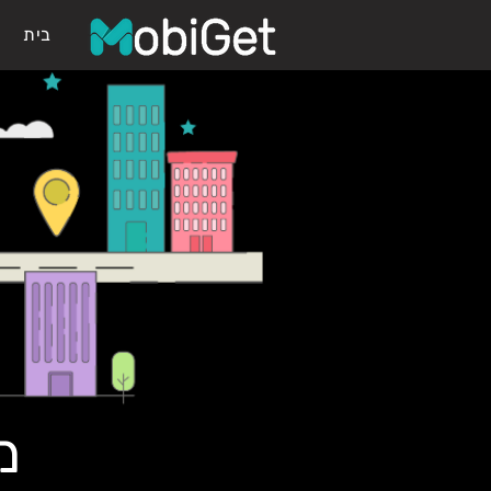
בית
מ