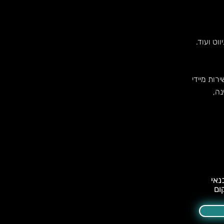
וט ועוד.
רות מיידי
נה,
ום