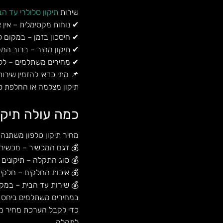
שירות
תיקון סלולרי עד הב
✔ נוחות מקסימלית – אין
✔ חיסכון בזמן – במקום ל
✔ תיקון מהיר – ברוב המק
✔ מחירים משתלמים – ללא 
📌 מתי כדאי להזמין שיר
תיקון מצלמה או החלפת סו
כמה עולה תיקו
מחיר תיקון טלפון משתנה
💰 דגם המכשיר – מכשירים
💰 סוג התקלה – תיקונים פ
💰 איכות החלקים – חלקים 
💰 שירות עד הבית – במק
במחירים משתלמים ביחס 
כדי לקבל הערכת מחיר מד
לתקלה.