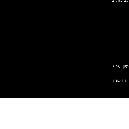
ם נוזלים.
ון, אלא
תם אותו