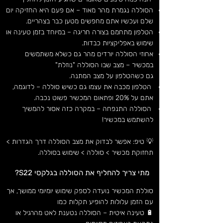
הסוללה נגמרת מהר מאוד – אם פעם היא החזיקה יום
שלם ועכשיו אתם מחפשים מטען כבר בצהריים.
הטלפון מתחמם בצורה חריגה – במיוחד בזמן טעינה או
שימוש באפליקציות כבדות.
אחוזי הסוללה יורדים מהר גם כשלא משתמשים
במכשיר – מצב שבו הסוללה "נוזלת"
גם כשהטלפון על מצב המתנה.
הטלפון מכבה את עצמו גם כשיש סוללה – לדוגמה,
אתם על 20% ופתאום המכשיר פשוט נכבה.
הסוללה התנפחה – במקרה כזה אסור להמשיך
להשתמש במכשיר!
💡 טיפ: אפשר לבדוק את מצב הסוללה דרך הגדרות >
תחזוקת מכשיר > סוללה > שימוש בסוללה.
מתי צריך להחליף את הסוללה בגלקסי S22?
סוללת המכשיר נועדה לספק שימוש יומיומי ממושך, אך
עם הזמן עלולות להופיע תקלות כמו
🔋 טעינה איטית – הסוללה נטענת לאט מהרגיל או