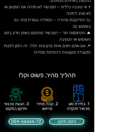
נתקעת באחוזים מסוימים.
⚡ אי טעינה כללית – המכשיר לא מזהה את המטען או
לא מגיב לחיבור.
📉 התרוקנות מהירה – הסוללה נגמרת מהר גם
בשימוש קל.
🔥 התחממות יתר – המכשיר מתחמם באופן חריג בזמן
השימוש או הטעינה.
📌 אם אתם חווים אחת מהבעיות הללו זה הזמן לפנות
למעבדה מקצועית להחלפת סוללה!
תהליך מהיר, פשוט וקל!
1. בחירת סוג
2. קבלו מחיר
3. הגעת טכנאי
מכשיר ותקלה
מראש
ותיקון במקום
הזמן תיקון
054-66666-72