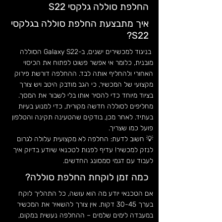
החלפת סוללה גלקסי S22
איך מתבצעת החלפת סוללה בגלקסי
S22?
בניגוד למכשירים ישנים, ב-Galaxy S22 הסוללה
מובנית, כלומר אי אפשר פשוט לפתוח את הכיסוי
האחורי ולהחליף אותה לבד. ההחלפה דורשת פירוק
מקצועי של המכשיר, כי הגב מודבק היטב ויש צורך
בציוד מיוחד כדי להסיר אותו בלי לשבור את המסך.
מחליפים לסוללה חדשה מקורית, כדי למנוע בעיות
בעתיד. לאחר מכן, בודקים שהטעינה תקינה והטלפון
פועל כמו שצריך.
💡 חשוב לדעת: החלפה לא מקצועית עלולה לגרום
לנזק למכשיר! עדיף לפנות לטכנאי שיודע בדיוק איך
לעבוד עם דגמי סמסונג החדשים.
כמה זמן לוקחת החלפת סוללה?
אם הטכנאי יודע מה הוא עושה, כל התהליך לוקח
בערך 30-45 דקות. אין צורך להשאיר את המכשיר
במעבדה לימים שלמים – ההחלפה נעשית במקום,