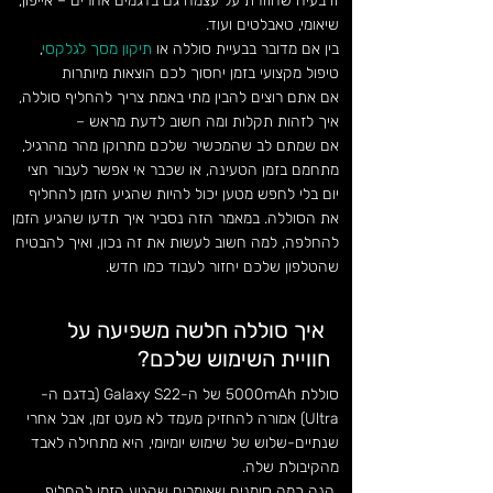
זו בעיה שחוזרת על עצמה גם בדגמים אחרים – אייפון,
שיאומי, טאבלטים ועוד.
בין אם מדובר בבעיית סוללה או
תיקון מסך לגלקסי
,
טיפול מקצועי בזמן יחסוך לכם הוצאות מיותרות
אם אתם רוצים להבין מתי באמת צריך להחליף סוללה,
איך לזהות תקלות ומה חשוב לדעת מראש –
אם שמתם לב שהמכשיר שלכם מתרוקן מהר מהרגיל,
מתחמם בזמן הטעינה, או שכבר אי אפשר לעבור חצי
יום בלי לחפש מטען יכול להיות שהגיע הזמן להחליף
את הסוללה. במאמר הזה נסביר איך תדעו שהגיע הזמן
להחלפה, למה חשוב לעשות את זה נכון, ואיך להבטיח
שהטלפון שלכם יחזור לעבוד כמו חדש.
איך סוללה חלשה משפיעה על
חוויית השימוש שלכם?
סוללת 5000mAh של ה-Galaxy S22 (בדגם ה-
Ultra) אמורה להחזיק מעמד לא מעט זמן, אבל אחרי
שנתיים-שלוש של שימוש יומיומי, היא מתחילה לאבד
מהקיבולת שלה.
הנה כמה סימנים שאומרים שהגיע הזמן להחליף