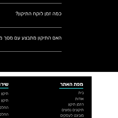
לכל אחד מהדגמים יש מסך שונה, בגודל
מסך של S23 Ultra יקר יותר מזה של S23 רגיל או S23 Plus, ולכן חשוב לוודא את 
כמה זמן לוקח התיקון?
במוביגט נוכל לעזור לך לזהות את הד
ברוב המקרים, התיקון מתבצע תוך 
30 עד 60 דקו
הטכנאי מגיע עד הבית, מחליף את המס
האם התיקון מתבצע עם מסך מק
כן. במוביגט אנו מבצעים אך ורק 
החלפת
מפת האתר
שירו
בית
תיקון
אודות
תיקון 
הזמן תיקון
החלפת
תיקונים נפוצים
החלפת
מוביגט לעסקים