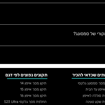
, באיכות ובמחיר.
הדגם המדויק
 לפני ההזמנה
גם שלך ולתת הצעת מחיר מדויקת.
ת
.
ך במקום, מבצע בדיקות, והטלפון חוזר אליך כשהוא תקין – בלי שתצטרך
ורי של סמסונג?
 מסך עם חלקים מקוריים
, מה שמבטיח התאמה מלאה למכשיר, תצוגה אי
תים שכדאי להכיר
תקונים נפוצים לפי דגם
 מסך סמסונג גלקסי
תיקון מסך אייפון 14
אייפון עד הבית
תיקון מסך אייפון 15
 סוללה לאייפון
תיקון מסך אייפון 16
 שקע טעינה
החלפת מסך גלקסי S23 Ultra