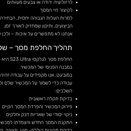
לרזולוציה ירודה או צבעים מעוותים
לקיצור חיי המסך
למרות העלות הגבוהה יחסית, הבחירה
הביצועים, ותיקון שמחזיק לאורך זמן.
אנחנו לא מתפשרים על איכות – ולכן 
תהליך החלפת מסך – של
החלפת מסך לגלקסי S23 Ultra היא פעולה טכנית מדויקת, שדורשת ניסיון והבנה
במבנה הפנימי של המכשיר.
במוביגט, אנו מקפידים על עבודה זהי
עבודה כדי לשמור על המכשיר שלם ולל
השלבים:
בדיקת תקלה ראשונית
פירוק המכשיר והפרדת המסך הקיים
ניקוי יסודי של שאריות דבק וחלקים
התקנת המסך החדש והצמדתו למכשי
בדיקת תקינות כוללת- מגע, תצוגה, חיי