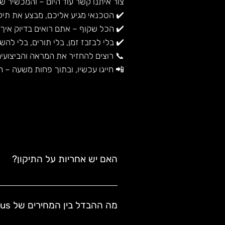
צור איתנו קשר עוד היום – והמכשיר ש
✔️ הטכנאי מגיע אליכם, מבצע את תיקו
✔️ הכל שקוף – אתם רואים בדיוק איך
✔️ בלי לבזבז זמן, בלי תורים, בלי ל
📞 רוצים להחזיר את המראה והביצועים
📲 חייגו עכשיו, ובתוך פחות משעה – 
האם יש אחריות על התיקון?
בהחלט. אתה מקבל 
אחריות כתובה ל־3 חודשי
האחריות ניתנת על כל תקלה שקשורה 
מה ההבדל בין המחירים של S23, S23 Plus ו-S23 Ultra?