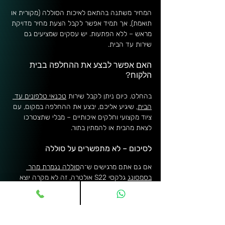
המחיר משתנה בהתאם לאיכות הסוללה (מקורית או 
תואמת), אך תמיד אפשר לקבל הצעת מחיר מדויקת 
מראש – ללא הפתעות. יש עסקים שמציעים גם 
שירות עד הבית.
האם אפשר לבצע את ההחלפה בבית 
הלקוח?
בהחלט. כיום ניתן לקבל שירות 
טכנאי טלפונים עד 
הבית
, שיגיע אליכם, יבצע את ההחלפה במקום, עם 
ציוד מקצועי וחלקים איכותיים – מבלי שתצטרכו 
לצאת מהבית או להמתין בתור.
לסיכום – לא מתפשרים על סוללה
אם גם אתם מרגישים ש־ה
סוללה נגמרת מהר 
בסמסונג
 גלקסי S22 אולטרה, זה לא מקרה יוצא 
דופן – אלא תוצאה של שימוש במכשיר עוצמתי 
לאורך זמן. במקום להסתפק בהתפשרות על זמן 
שימוש או להסתובב עם מטען נייד, יש פתרון פשוט 
ונוח – החלפת סוללה מקצועית, אמינה ומהירה.