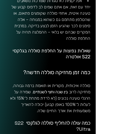
אפליקציות לא סגורות שצורכות משאבים
יחד עם זאת, אם אתם שמים לב לדפוס קבוע של 
טעינה איטית, אחוזי סוללה שקופצים פתאום, או 
שהטלפון מתחמם גם כשהוא במנוחה – אלה 
סימנים לכך שהגיע הזמן לבצע בדיקה. במרבית 
המקרים שבהם יש בלאי – ההמלצה תהיה על 
החלפת סוללה
שאלות נפוצות על החלפת סוללה בגלקסי 
S22 אולטרה
כמה זמן מחזיקה סוללה חדשה?
סוללה איכותית, מקורית או תואמת ברמה גבוהה, 
מחזיקה לרוב 
בין שנה וחצי לשנתיים
. שמירה על 
הרגלי טעינה נכונים (לא לרדת מתחת ל־15% ולא 
לעלות ל־100% באופן קבוע) יכולה להאריך 
משמעותית את אורך החיים שלה.
כמה עולה להחליף סוללה לגלקסי S22 
Ultra?