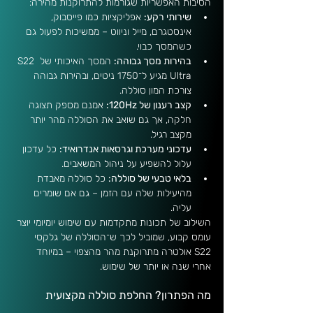
הסיבות האפשריות שגורמות להתרוקנות מהירה:
שירותי רקע:
 אפליקציות כמו פייסבוק, 
אינסטגרם, מייל וניווט – ממשיכות לפעול גם 
כשהמסך כבוי.
בהירות מסך גבוהה:
 המסך האיכותי של S22 
Ultra מגיע ל־1750 ניטים, ובהירות גבוהה 
צורכת המון סוללה.
קצב רענון של 120Hz:
 אמנם מספק תצוגה 
חלקה, אך גם שואב את הסוללה מהר יותר 
מקצב רגיל.
עדכוני מערכת וגרסאות אנדרואיד:
 כל עדכון 
עלול להשפיע על ניהול המשאבים.
בלאי טבעי של סוללה:
 כל סוללה מאבדת 
מהיעילות שלה עם הזמן – גם אם שומרים 
עליה.
השילוב של תכונות מתקדמות עם שימוש יומיומי יוצר 
עומס קבוע, שמוביל לכך ש־הסוללה של גלקסי 
S22 אולטרה מתרוקנת מהר מהצפוי – במיוחד 
אחרי שנה או יותר של שימוש.
מה הפתרון? החלפת סוללה מקצועית