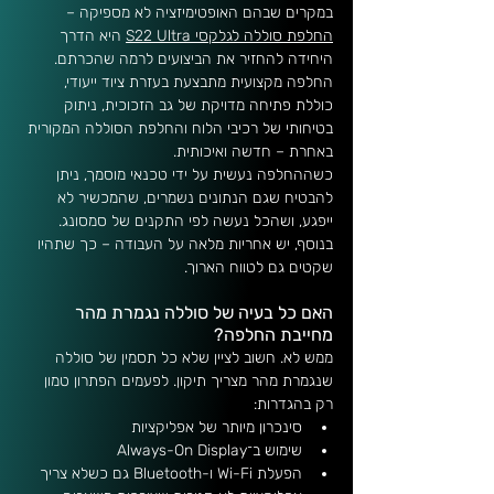
במקרים שבהם האופטימיזציה לא מספיקה – 
החלפת סוללה לגלקסי S22 Ultra
 היא הדרך 
היחידה להחזיר את הביצועים לרמה שהכרתם. 
החלפה מקצועית מתבצעת בעזרת ציוד ייעודי, 
כוללת פתיחה מדויקת של גב הזכוכית, ניתוק 
בטיחותי של רכיבי הלוח והחלפת הסוללה המקורית 
באחרת – חדשה ואיכותית.
כשההחלפה נעשית על ידי טכנאי מוסמך, ניתן 
להבטיח שגם הנתונים נשמרים, שהמכשיר לא 
ייפגע, ושהכל נעשה לפי התקנים של סמסונג. 
בנוסף, יש אחריות מלאה על העבודה – כך שתהיו 
שקטים גם לטווח הארוך.
האם כל בעיה של סוללה נגמרת מהר 
מחייבת החלפה?
ממש לא. חשוב לציין שלא כל תסמין של סוללה 
שנגמרת מהר מצריך תיקון. לפעמים הפתרון טמון 
רק בהגדרות:
סינכרון מיותר של אפליקציות
שימוש ב־Always-On Display
הפעלת Wi-Fi ו-Bluetooth גם כשלא צריך